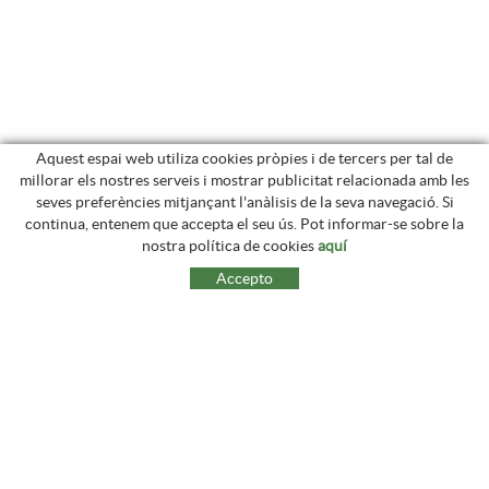
Aquest espai web utiliza cookies pròpies i de tercers per tal de
millorar els nostres serveis i mostrar publicitat relacionada amb les
seves preferències mitjançant l'anàlisis de la seva navegació. Si
continua, entenem que accepta el seu ús. Pot informar-se sobre la
nostra política de cookies
aquí
Accepto
Prats de Can Gronxa, s/n
17178 PUIGPARDINES (La Vall d'en Bas) - Girona
groncha.ganadera@gmail.com