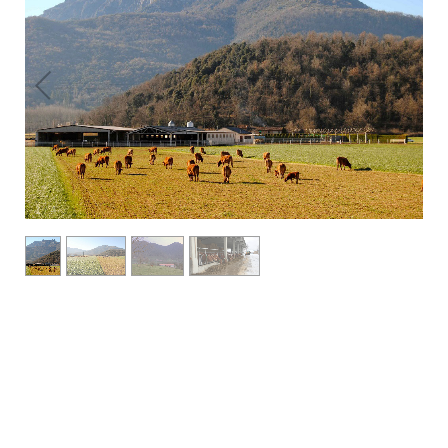
1
/
4