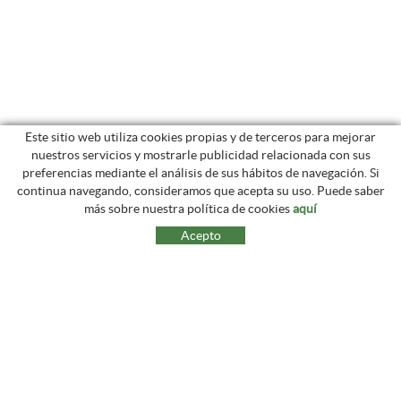
Este sitio web utiliza cookies propias y de terceros para mejorar
nuestros servicios y mostrarle publicidad relacionada con sus
preferencias mediante el análisis de sus hábitos de navegación. Si
continua navegando, consideramos que acepta su uso. Puede saber
más sobre nuestra política de cookies
aquí
Acepto
Prats de Can Gronxa, s/n
17178 PUIGPARDINES (La Vall d'en Bas) - Girona
groncha.ganadera@gmail.com